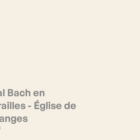
al Bach en
illes - Église de
sanges
4