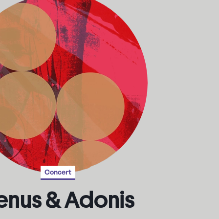
Concert
enus & Adonis