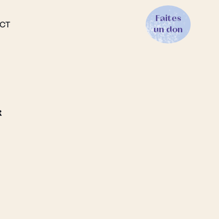
Faites
CT
un don
R