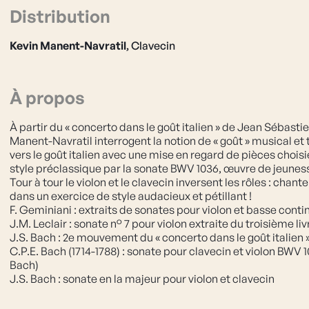
Distribution
Kevin Manent-Navratil
, 
Clavecin
À propos
À partir du « concerto dans le goût italien » de Jean Sébasti
Manent-Navratil interrogent la notion de « goût » musical et
vers le goût italien avec une mise en regard de pièces choisi
style préclassique par la sonate BWV 1036, œuvre de jeunes
Tour à tour le violon et le clavecin inversent les rôles : chant
dans un exercice de style audacieux et pétillant !
F. Geminiani : extraits de sonates pour violon et basse contin
J.M. Leclair : sonate n° 7 pour violon extraite du troisième liv
J.S. Bach : 2e mouvement du « concerto dans le goût italien »
C.P.E. Bach (1714-1788) : sonate pour clavecin et violon BWV 10
Bach)
J.S. Bach : sonate en la majeur pour violon et clavecin